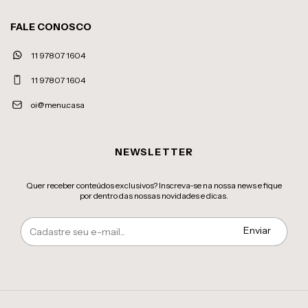
FALE CONOSCO
11 97807 1604
11 97807 1604
oi@menu.casa
NEWSLETTER
Quer receber conteúdos exclusivos? Inscreva-se na nossa news e fique
por dentro das nossas novidades e dicas.