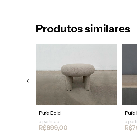
Produtos similares
Pufe Bold
Pufe
a partir de:
a part
R$899,00
R$7