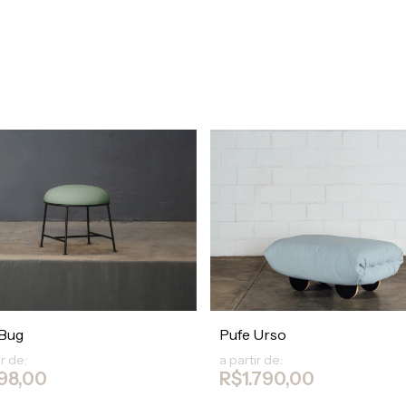
 Bug
Pufe Urso
ir de:
a partir de:
98,00
R$1.790,00