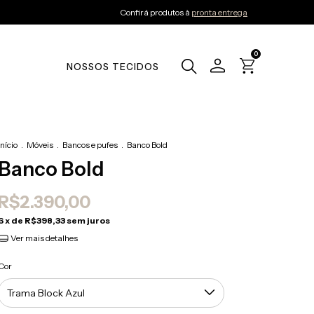
Confirá produtos à
pronta entrega
0
NOSSOS TECIDOS
Início
.
Móveis
.
Bancos e pufes
.
Banco Bold
Banco Bold
R$2.390,00
6
x de
R$398,33
sem juros
Ver mais detalhes
Cor