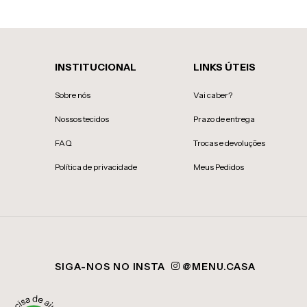
INSTITUCIONAL
LINKS ÚTEIS
Sobre nós
Vai caber?
Nossos tecidos
Prazo de entrega
FAQ
Trocas e devoluções
Política de privacidade
Meus Pedidos
SIGA-NOS NO INSTA
@MENU.CASA