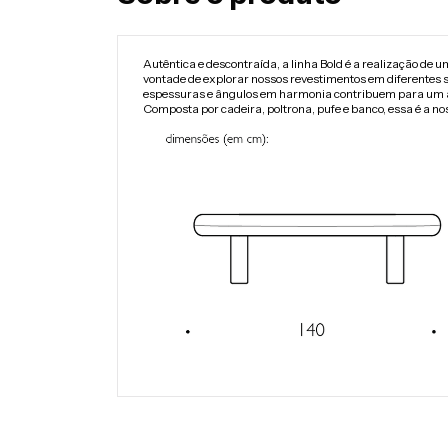
Autêntica e descontraída, a linha Bold é a realização de u
vontade de explorar nossos revestimentos em diferentes s
espessuras e ângulos em harmonia contribuem para um 
Composta por cadeira, poltrona, pufe e banco, essa é a nos