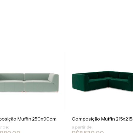
osição Muffin 250x90cm
Composição Muffin 215x21
ir de:
a partir de: