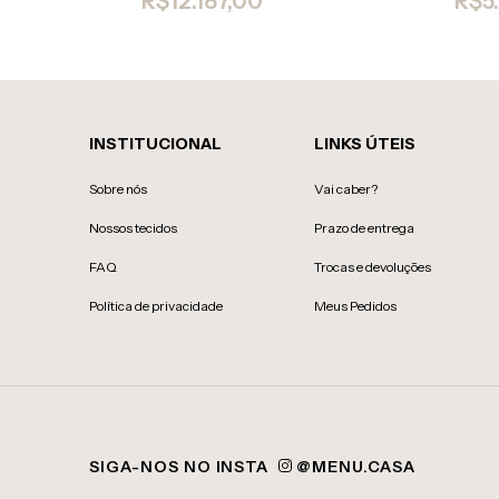
R$12.187,00
R$5
INSTITUCIONAL
LINKS ÚTEIS
Sobre nós
Vai caber?
Nossos tecidos
Prazo de entrega
FAQ
Trocas e devoluções
Política de privacidade
Meus Pedidos
SIGA-NOS NO INSTA
@MENU.CASA