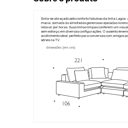
Sinta-se abraçado pelo conforto fabuloso da linha Lagoa. 
macia, somada às almofadas generosas apoiadas no enc
relaxar por horas. Suas linhas limpas conferem um visual
sem esforço, em diversas configurações. O assento levem
acolhimento ideal, perfeito para conversas com amigos por
séries na TV.