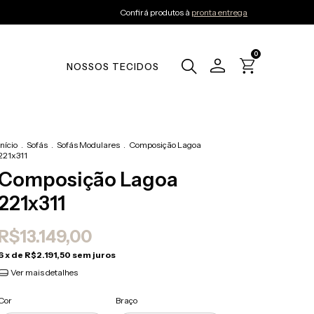
Confirá produtos à
pronta entrega
0
NOSSOS TECIDOS
Início
.
Sofás
.
Sofás Modulares
.
Composição Lagoa
221x311
Composição Lagoa
221x311
R$13.149,00
6
x de
R$2.191,50
sem juros
Ver mais detalhes
Cor
Braço