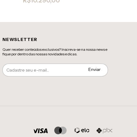
R$10.290,00
R$10.788
NEWSLETTER
Quer receber conteúdos exclusivos? Inscreva-se na nossa news e
fique por dentro das nossas novidades e dicas.