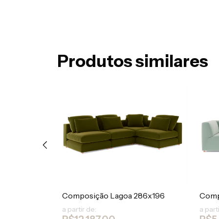
Produtos similares
230x106
Composição Lagoa 286x196
Comp
a partir de:
a part