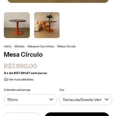
Início
.
Móveis
.
Mesas e Carrinhos
.
Mesa Círculo
Mesa Círculo
R$7.990,00
6
x de
R$1.331,67
sem juros
Ver mais detalhes
Diâmetro do tampo
Cor