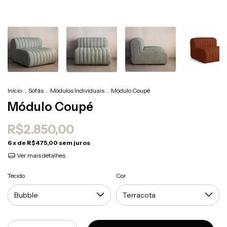
Início
.
Sofás
.
Módulos Individuais
.
Módulo Coupé
Módulo Coupé
R$2.850,00
6
x de
R$475,00
sem juros
Ver mais detalhes
Tecido
Cor