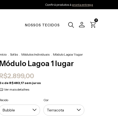
Confirá produtos à
pronta entrega
0
NOSSOS TECIDOS
Início
.
Sofás
.
Módulos Individuais
.
Módulo Lagoa 1 lugar
Módulo Lagoa 1 lugar
R$2.899,00
6
x de
R$483,17
sem juros
Ver mais detalhes
Tecido
Cor