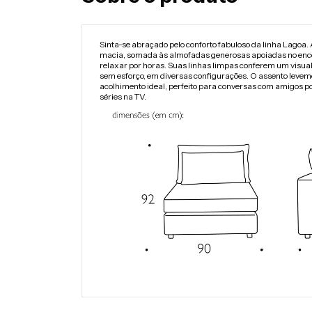
Sinta-se abraçado pelo conforto fabuloso da linha Lagoa. 
macia, somada às almofadas generosas apoiadas no enc
relaxar por horas. Suas linhas limpas conferem um visual
sem esforço, em diversas configurações. O assento levem
acolhimento ideal, perfeito para conversas com amigos por
séries na TV.