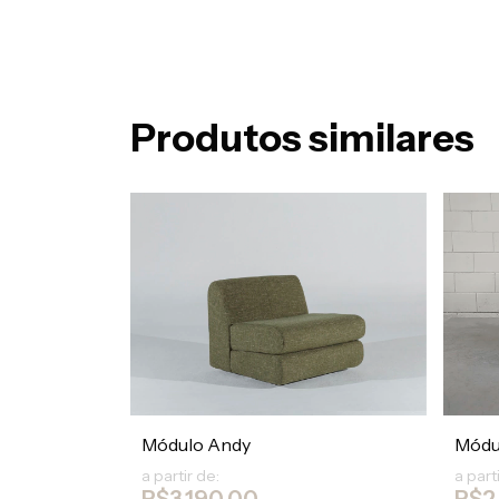
Produtos similares
Módulo Andy
Módu
a partir de:
a part
R$3.190,00
R$2