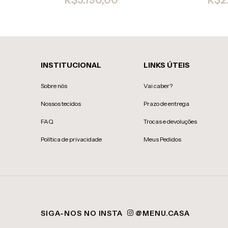
INSTITUCIONAL
LINKS ÚTEIS
Sobre nós
Vai caber?
Nossos tecidos
Prazo de entrega
FAQ
Trocas e devoluções
Política de privacidade
Meus Pedidos
SIGA-NOS NO INSTA
@MENU.CASA