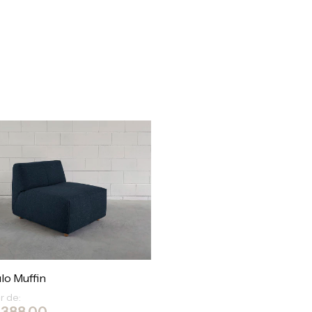
lo Muffin
ir de:
.388,00