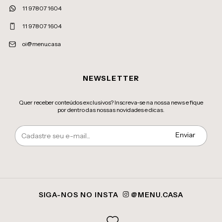
11 97807 1604
11 97807 1604
oi@menu.casa
NEWSLETTER
Quer receber conteúdos exclusivos? Inscreva-se na nossa news e fique
por dentro das nossas novidades e dicas.
SIGA-NOS NO INSTA
@MENU.CASA