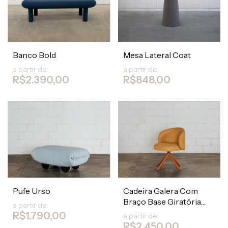
Banco Bold
Mesa Lateral Coat
a partir de:
a partir de:
R$2.390,00
R$848,00
Pufe Urso
Cadeira Galera Com
Braço Base Giratória
a partir de:
Eixo
R$1.790,00
a partir de:
R$2.450,00