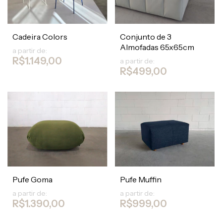
Cadeira Colors
Conjunto de 3
Almofadas 65x65cm
a partir de:
R$1.149,00
a partir de:
R$499,00
Pufe Goma
Pufe Muffin
a partir de:
a partir de:
R$1.390,00
R$999,00